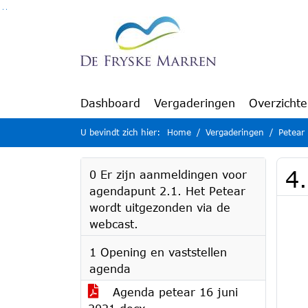
Ga naar de inhoud van deze pagina
Ga naar het zoeken
Ga naar het menu
Dashboard
Vergaderingen
Overzicht
U bevindt zich hier:
Home
Vergaderingen
Petear
4.
0 Er zijn aanmeldingen voor
agendapunt 2.1. Het Petear
wordt uitgezonden via de
webcast.
1 Opening en vaststellen
agenda
Agenda petear 16 juni