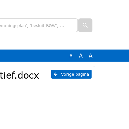
A
A
A
tief.docx
Vorige pagina