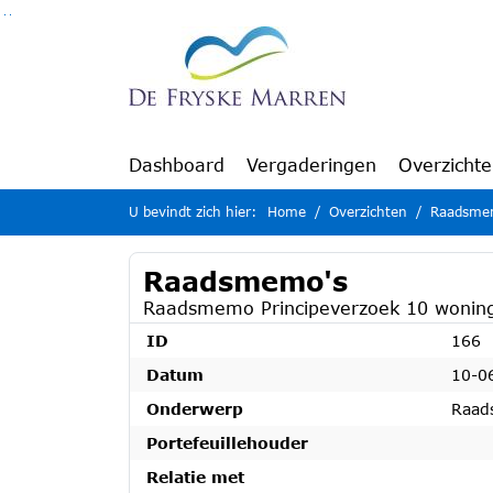
Ga naar de inhoud van deze pagina
Ga naar het zoeken
Ga naar het menu
Dashboard
Vergaderingen
Overzicht
U bevindt zich hier:
Home
Overzichten
Raadsme
Raadsmemo's
Raadsmemo Principeverzoek 10 wonin
ID
166
Datum
10-0
Onderwerp
Raad
Portefeuillehouder
Relatie met