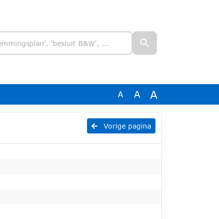
A
A
A
Vorige pagina