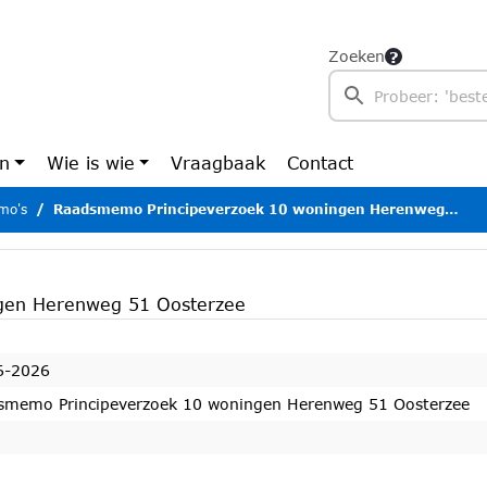
Zoeken
en
Wie is wie
Vraagbaak
Contact
mo's
Raadsmemo Principeverzoek 10 woningen Herenweg 51 Oosterzee
gen Herenweg 51 Oosterzee
6-2026
smemo Principeverzoek 10 woningen Herenweg 51 Oosterzee