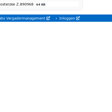
Oosterzee Z.890968
64 KB
abs Vergadermanagement
Inloggen