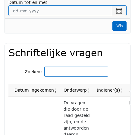
Datum tot en met
datum
vanaf
Selecte
een
datum
Wis
tot
en
met
Schriftelijke vragen
Zoeken:
Datum ingekomen
Onderwerp
Indiener(s)
Af
De vragen
die door de
raad gesteld
zijn, en de
antwoorden
daarop