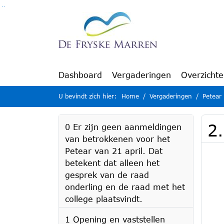
Ga naar de inhoud van deze pagina
Ga naar het zoeken
Ga naar het menu
Dashboard
Vergaderingen
Overzicht
U bevindt zich hier:
Home
Vergaderingen
Petear
2
0 Er zijn geen aanmeldingen
van betrokkenen voor het
Petear van 21 april. Dat
betekent dat alleen het
gesprek van de raad
onderling en de raad met het
college plaatsvindt.
1 Opening en vaststellen