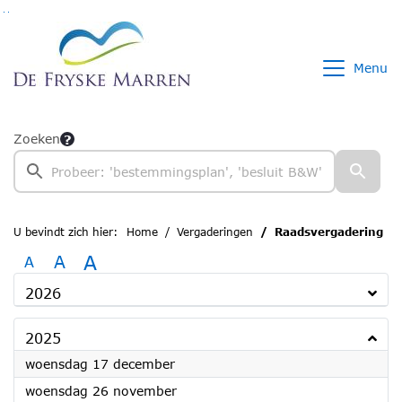
Ga naar de inhoud van deze pagina
Ga naar het zoeken
Ga naar het menu
Menu
Zoeken
U bevindt zich hier:
Home
Vergaderingen
Raadsvergadering
A
A
A
2026
2025
2025
woensdag 17 december
2025
woensdag 26 november