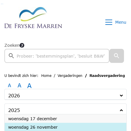
Ga naar de inhoud van deze pagina
Ga naar het zoeken
Ga naar het menu
Menu
Zoeken
U bevindt zich hier:
Home
Vergaderingen
Raadsvergadering
A
A
A
2026
2025
2025
woensdag 17 december
2025
woensdag 26 november