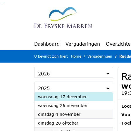
Ga naar de inhoud van deze pagina
Ga naar het zoeken
Ga naar het menu
Dashboard
Vergaderingen
Overzicht
U bevindt zich hier:
Home
Vergaderingen
Raads
R
2026
wo
2025
19:
2025
woensdag 17 december
2025
woensdag 26 november
Loca
2025
dinsdag 4 november
Voor
2025
dinsdag 28 oktober
Toel