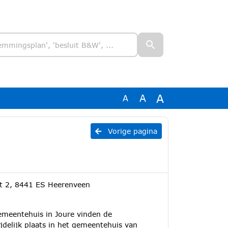
A
A
A
Vorige pagina
t 2, 8441 ES Heerenveen
meentehuis in Joure vinden de
delijk plaats in het gemeentehuis van