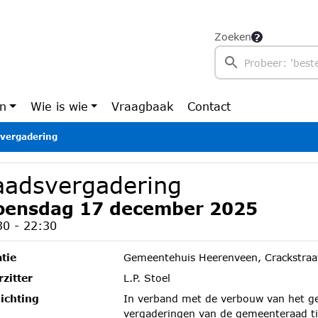
Zoeken
en
Wie is wie
Vraagbaak
Contact
vergadering
aadsvergadering
ensdag 17 december 2025
30 - 22:30
tie
Gemeentehuis Heerenveen, Crackstraa
zitter
L.P. Stoel
ichting
In verband met de verbouw van het ge
vergaderingen van de gemeenteraad tij