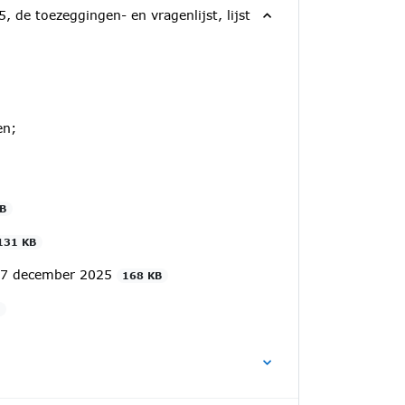
 de toezeggingen- en vragenlijst, lijst
en;
B
131 KB
 17 december 2025
168 KB
B