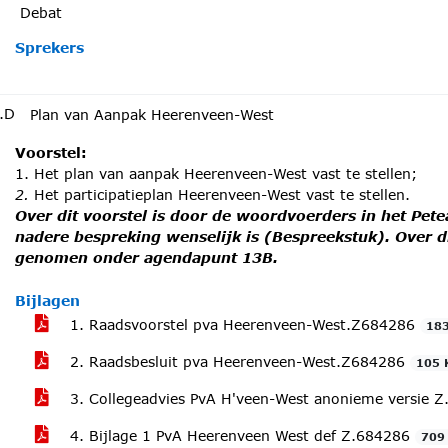
Debat
Sprekers
.D
Plan van Aanpak Heerenveen-West
Voorstel:
1. Het plan van aanpak Heerenveen-West vast te stellen;
2.
Het participatieplan Heerenveen-West vast te stellen.
Over dit voorstel is door de woordvoerders in het Pe
nadere bespreking wenselijk is (Bespreekstuk). Over d
genomen onder agendapunt 13B.
Bijlagen
1. Raadsvoorstel pva Heerenveen-West.Z684286
18
2. Raadsbesluit pva Heerenveen-West.Z684286
105 
3. Collegeadvies PvA H'veen-West anonieme versie 
4. Bijlage 1 PvA Heerenveen West def Z.684286
709