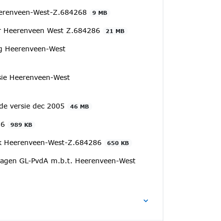
Heerenveen-West-Z.684268
9 MB
er Heerenveen West Z.684286
21 MB
ng Heerenveen-West
Visie Heerenveen-West
lde versie dec 2005
46 MB
286
989 KB
ak Heerenveen-West-Z.684286
650 KB
agen GL-PvdA m.b.t. Heerenveen-West