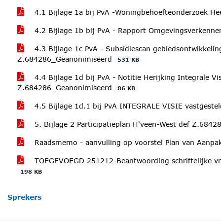
4.1 Bijlage 1a bij PvA -Woningbehoefteonderzoek 
4.2 Bijlage 1b bij PvA - Rapport Omgevingsverkenn
4.3 Bijlage 1c PvA - Subsidiescan gebiedsontwikkeli
Z.684286_Geanonimiseerd
531 KB
4.4 Bijlage 1d bij PvA - Notitie Herijking Integrale 
Z.684286_Geanonimiseerd
86 KB
4.5 Bijlage 1d.1 bij PvA INTEGRALE VISIE vastgeste
5. Bijlage 2 Participatieplan H'veen-West def Z.684
Raadsmemo - aanvulling op voorstel Plan van Aanp
TOEGEVOEGD 251212-Beantwoording schriftelijke vr
198 KB
Sprekers