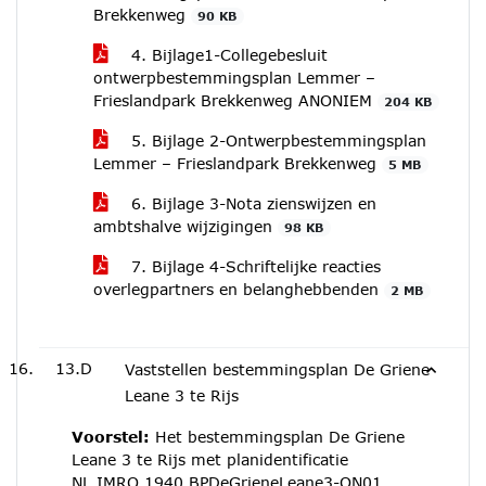
Brekkenweg
90 KB
4. Bijlage1-Collegebesluit
ontwerpbestemmingsplan Lemmer –
Frieslandpark Brekkenweg ANONIEM
204 KB
5. Bijlage 2-Ontwerpbestemmingsplan
Lemmer – Frieslandpark Brekkenweg
5 MB
6. Bijlage 3-Nota zienswijzen en
ambtshalve wijzigingen
98 KB
7. Bijlage 4-Schriftelijke reacties
overlegpartners en belanghebbenden
2 MB
13.D
Vaststellen bestemmingsplan De Griene
Leane 3 te Rijs
Voorstel:
Het bestemmingsplan De Griene
Leane 3 te Rijs met planidentificatie
NL.IMRO.1940.BPDeGrieneLeane3-ON01