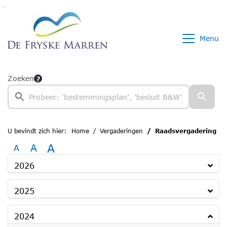
Ga naar de inhoud van deze pagina
Ga naar het zoeken
Ga naar het menu
Menu
Zoeken
U bevindt zich hier:
Home
Vergaderingen
Raadsvergadering
A
A
A
2026
2025
2024