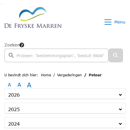
Ga naar de inhoud van deze pagina
Ga naar het zoeken
Ga naar het menu
Menu
Zoeken
U bevindt zich hier:
Home
Vergaderingen
Petear
A
A
A
2026
2025
2024