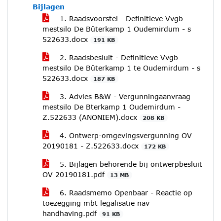
Bijlagen
1. Raadsvoorstel - Definitieve Vvgb
mestsilo De Bûterkamp 1 Oudemirdum - s
522633.docx
191 KB
2. Raadsbesluit - Definitieve Vvgb
mestsilo De Bûterkamp 1 te Oudemirdum - s
522633.docx
187 KB
3. Advies B&W - Vergunningaanvraag
mestsilo De Bterkamp 1 Oudemirdum -
Z.522633 (ANONIEM).docx
208 KB
4. Ontwerp-omgevingsvergunning OV
20190181 - Z.522633.docx
172 KB
5. Bijlagen behorende bij ontwerpbesluit
OV 20190181.pdf
13 MB
6. Raadsmemo Openbaar - Reactie op
toezegging mbt legalisatie nav
handhaving.pdf
91 KB