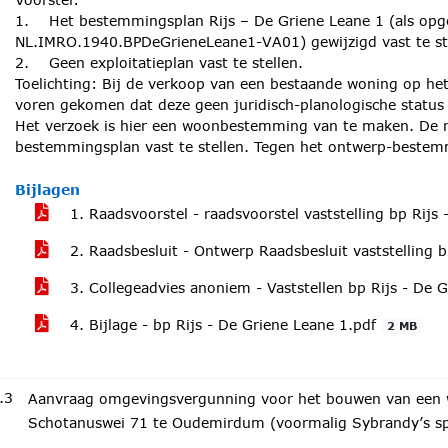
1. Het bestemmingsplan Rijs – De Griene Leane 1 (als op
NL.IMRO.1940.BPDeGrieneLeane1-VA01) gewijzigd vast te st
2. Geen exploitatieplan vast te stellen.
Toelichting: Bij de verkoop van een bestaande woning op het 
voren gekomen dat deze geen juridisch-planologische status 
Het verzoek is hier een woonbestemming van te maken. De r
bestemmingsplan vast te stellen. Tegen het ontwerp-bestemm
Bijlagen
1. Raadsvoorstel - raadsvoorstel vaststelling bp Rijs
2. Raadsbesluit - Ontwerp Raadsbesluit vaststelling 
3. Collegeadvies anoniem - Vaststellen bp Rijs - De 
4. Bijlage - bp Rijs - De Griene Leane 1.pdf
2 MB
.3
Aanvraag omgevingsvergunning voor het bouwen van een w
Schotanuswei 71 te Oudemirdum (voormalig Sybrandy’s sp