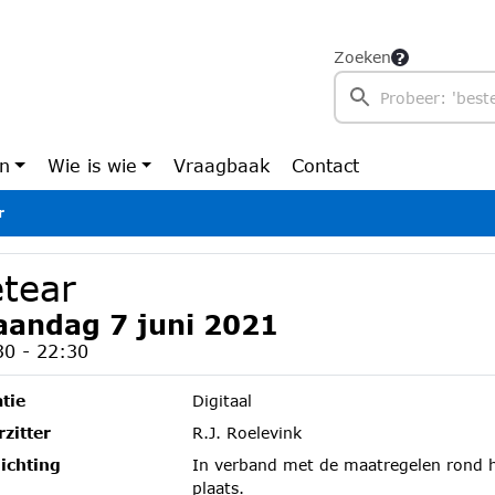
Zoeken
en
Wie is wie
Vraagbaak
Contact
r
etear
andag 7 juni 2021
30 - 22:30
tie
Digitaal
zitter
R.J. Roelevink
ichting
In verband met de maatregelen rond he
plaats.