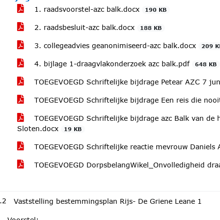
1. raadsvoorstel-azc balk.docx
190 KB
2. raadsbesluit-azc balk.docx
188 KB
3. collegeadvies geanonimiseerd-azc balk.docx
209 K
4. bijlage 1-draagvlakonderzoek azc balk.pdf
648 KB
TOEGEVOEGD Schriftelijke bijdrage Petear AZC 7 ju
TOEGEVOEGD Schriftelijke bijdrage Een reis die nooit
TOEGEVOEGD Schriftelijke bijdrage azc Balk van de
Sloten.docx
19 KB
TOEGEVOEGD Schriftelijke reactie mevrouw Daniels 
TOEGEVOEGD DorpsbelangWikel_Onvolledigheid draa
.2
Vaststelling bestemmingsplan Rijs- De Griene Leane 1
Voorstel: