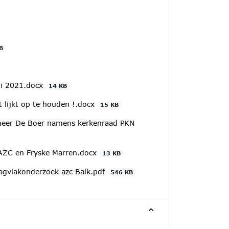
B
ni 2021.docx
14 KB
 lijkt op te houden !.docx
15 KB
 heer De Boer namens kerkenraad PKN
AZC en Fryske Marren.docx
13 KB
gvlakonderzoek azc Balk.pdf
546 KB