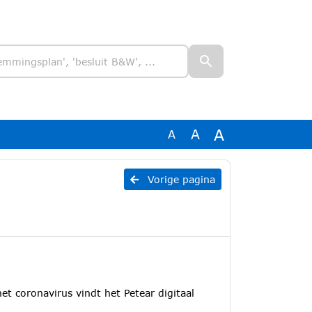
A
A
A
Vorige pagina
t coronavirus vindt het Petear digitaal