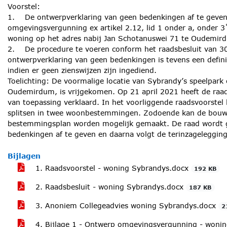
Voorstel:
1. De ontwerpverklaring van geen bedenkingen af te geven
omgevingsvergunning ex artikel 2.12, lid 1 onder a, onder
woning op het adres nabij Jan Schotanuswei 71 te Oudemird
2. De procedure te voeren conform het raadsbesluit van 30
ontwerpverklaring van geen bedenkingen is tevens een defin
indien er geen zienswijzen zijn ingediend.
Toelichting: De voormalige locatie van Sybrandy’s speelpark
Oudemirdum, is vrijgekomen. Op 21 april 2021 heeft de raad
van toepassing verklaard. In het voorliggende raadsvoorstel 
splitsen in twee woonbestemmingen. Zodoende kan de bouw 
bestemmingsplan worden mogelijk gemaakt. De raad wordt g
bedenkingen af te geven en daarna volgt de terinzagelegging
Bijlagen
1. Raadsvoorstel - woning Sybrandys.docx
192 KB
2. Raadsbesluit - woning Sybrandys.docx
187 KB
3. Anoniem Collegeadvies woning Sybrandys.docx
2
4. Bijlage 1 - Ontwerp omgevingsvergunning - woni