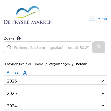
Ga naar de inhoud van deze pagina
Ga naar het zoeken
Ga naar het menu
Menu
Zoeken
U bevindt zich hier:
Home
Vergaderingen
Petear
A
A
A
2026
2025
2024