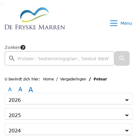
Ga naar de inhoud van deze pagina
Ga naar het zoeken
Ga naar het menu
Menu
Zoeken
U bevindt zich hier:
Home
Vergaderingen
Petear
A
A
A
2026
2025
2024